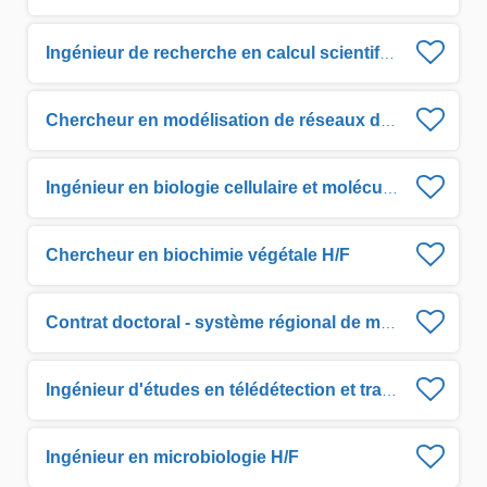
Ingénieur de recherche en calcul scientifique H/F
Chercheur en modélisation de réseaux d'eaux urbains H/F
Ingénieur en biologie cellulaire et moléculaire H/F
Chercheur en biochimie végétale H/F
Contrat doctoral - système régional de modélisation couplée physique–biogéochimique H/F
Ingénieur d'études en télédétection et traitement d'image pour la détection de la turbidité côtière H/F
Ingénieur en microbiologie H/F