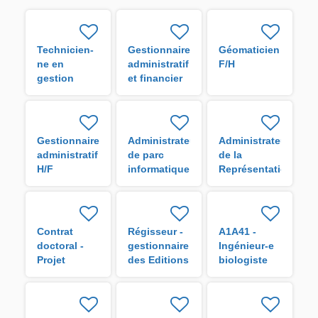
Technicien-
Gestionnaire
Géomaticien
ne en
administratif
F/H
gestion
et financier
administrative
H/F
H/F
Gestionnaire
Administrateur
Administrateur
administratif
de parc
de la
H/F
informatique
Représentation
de l'IRD en
Guyane H/F
Contrat
Régisseur -
A1A41 -
doctoral -
gestionnaire
Ingénieur-e
Projet
des Editions
biologiste
VigoRice H/F
de l'IRD H/F
en analyse
de données
H/F