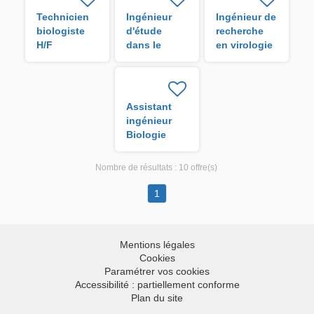
Technicien
Ingénieur
Ingénieur de
biologiste
d'étude
recherche
H/F
dans le
en virologie
cadre du
dans le
projet
cadre du
intitulé «
projet
DENPHYTOVIR
intitulé «
Assistant
H/F
DENPHYTOVIR
ingénieur
» H/F
Biologie
dans le
cadre du
Nombre de résultats :
10 offre(s)
projet
intitulé «
1
DENPHYTOVIR
» financé
par le P.O. F
Mentions légales
H/F
Cookies
Paramétrer vos cookies
Accessibilité : partiellement conforme
Plan du site