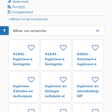
Alerte email
Flux
RSS
Enregistrement
» Afficher l'url de la recherche
Affiner ma recherche
A1A41 -
A1A43 -
A3A41 -
Ingénieur-e
Ingénieur-e
Assistant-e
biologiste
biologiste
ingénieur-e
en analyse
en
biologiste
de données
laboratoire
en
H/F
H/F
traitement
de données
Ingénieur
Ingénieur en
Ingénieur en
H/F
d'études en
biologie
microbiologie
techniques
cellulaire et
H/F
biologiques
moléculaire
H/F
H/F