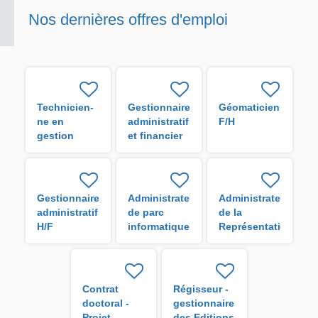
Nos dernières offres d'emploi
Technicien-
Gestionnaire
Géomaticien
ne en
administratif
F/H
gestion
et financier
administrative
H/F
H/F
Gestionnaire
Administrateur
Administrateur
administratif
de parc
de la
H/F
informatique
Représentation
de l'IRD en
Guyane H/F
Contrat
Régisseur -
doctoral -
gestionnaire
Projet
des Editions