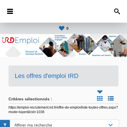
0
Les offres d'emploi IRD
Critères sélectionnés :
https://emploi-recrutement.ird.fr/offre-de-emploi/liste-toutes-offres.aspx?
mode=layer&lcid=1036
Affiner ma recherche