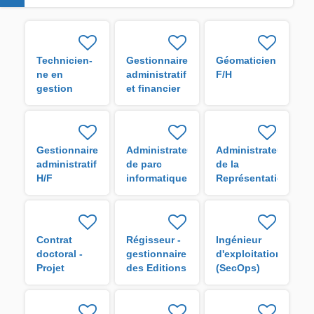
Technicien-
Gestionnaire
Géomaticien
ne en
administratif
F/H
gestion
et financier
administrative
H/F
H/F
Gestionnaire
Administrateur
Administrateur
administratif
de parc
de la
H/F
informatique
Représentation
de l'IRD en
Guyane H/F
Contrat
Régisseur -
Ingénieur
doctoral -
gestionnaire
d'exploitation
Projet
des Editions
(SecOps)
VigoRice H/F
de l'IRD H/F
H/F