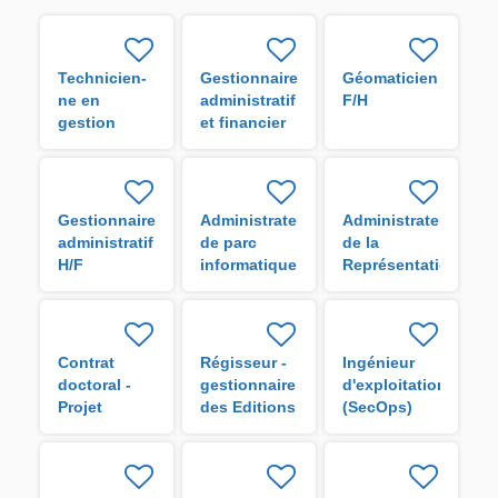
Technicien-
Gestionnaire
Géomaticien
ne en
administratif
F/H
gestion
et financier
administrative
H/F
H/F
Gestionnaire
Administrateur
Administrateur
administratif
de parc
de la
H/F
informatique
Représentation
de l'IRD en
Guyane H/F
Contrat
Régisseur -
Ingénieur
doctoral -
gestionnaire
d'exploitation
Projet
des Editions
(SecOps)
VigoRice H/F
de l'IRD H/F
H/F