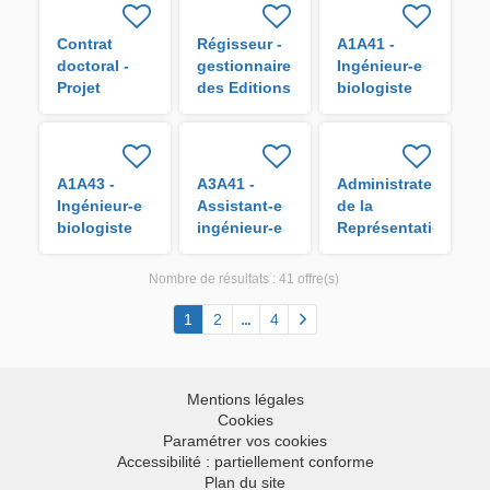
Contrat
Régisseur -
A1A41 -
doctoral -
gestionnaire
Ingénieur-e
Projet
des Editions
biologiste
VigoRice H/F
de l'IRD H/F
en analyse
de données
H/F
A1A43 -
A3A41 -
Administrateur
Ingénieur-e
Assistant-e
de la
biologiste
ingénieur-e
Représentation
en
biologiste
de l'IRD à La
laboratoire
en
Réunion H/F
Nombre de résultats :
41 offre(s)
H/F
traitement
de données
1
2
4
H/F
Mentions légales
Cookies
Paramétrer vos cookies
Accessibilité : partiellement conforme
Plan du site