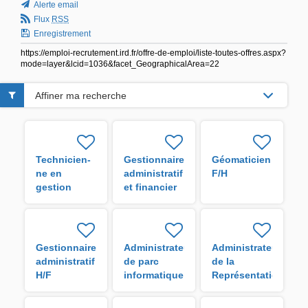
Alerte email
Flux
RSS
Enregistrement
https://emploi-recrutement.ird.fr/offre-de-emploi/liste-toutes-offres.aspx?
mode=layer&lcid=1036&facet_GeographicalArea=22
Affiner ma recherche
Technicien-
Gestionnaire
Géomaticien
ne en
administratif
F/H
gestion
et financier
administrative
H/F
H/F
Gestionnaire
Administrateur
Administrateur
administratif
de parc
de la
H/F
informatique
Représentation
de l'IRD en
Guyane H/F