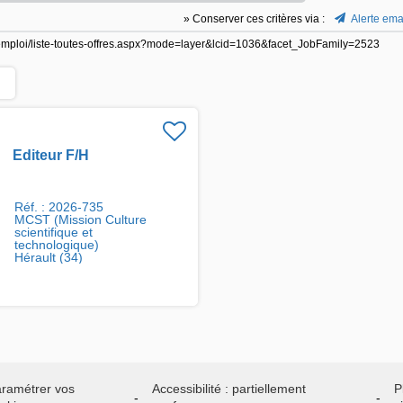
» Conserver ces critères via :
Alerte ema
de-emploi/liste-toutes-offres.aspx?mode=layer&lcid=1036&facet_JobFamily=2523
Editeur F/H
Réf. : 2026-735
MCST (Mission Culture
scientifique et
technologique)
Hérault (34)
ramétrer vos
Accessibilité : partiellement
P