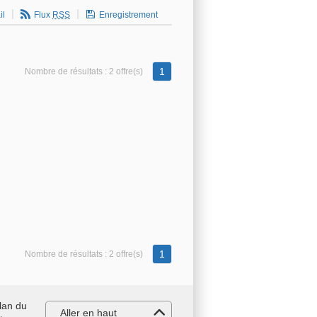
il
Flux
RSS
Enregistrement
1
Nombre de résultats :
2 offre(s)
1
Nombre de résultats :
2 offre(s)
lan du
Aller en haut