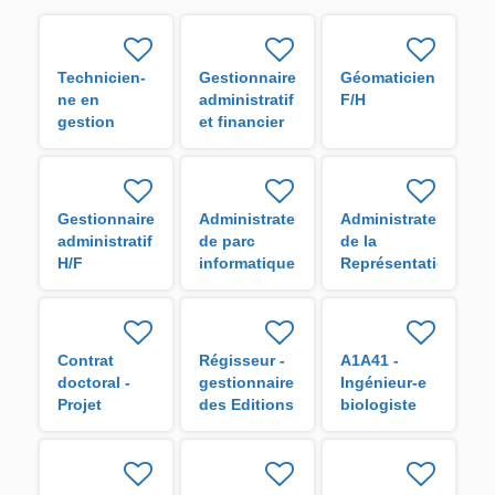
Technicien-
Gestionnaire
Géomaticien
ne en
administratif
F/H
gestion
et financier
administrative
H/F
H/F
Gestionnaire
Administrateur
Administrateur
administratif
de parc
de la
H/F
informatique
Représentation
de l'IRD en
Guyane H/F
Contrat
Régisseur -
A1A41 -
doctoral -
gestionnaire
Ingénieur-e
Projet
des Editions
biologiste
VigoRice H/F
de l'IRD H/F
en analyse
de données
H/F