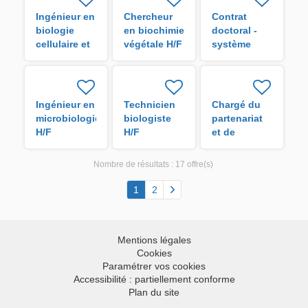
Ingénieur en
Chercheur
Contrat
biologie
en biochimie
doctoral -
cellulaire et
végétale H/F
système
moléculaire
régional de
H/F
modélisation
couplée
physique–
Ingénieur en
Technicien
Chargé du
biogéochimique
microbiologie
biologiste
partenariat
H/F
H/F
H/F
et de
valorisation
de la
Nombre de résultats :
17 offre(s)
recherche
H/F
1
2
Mentions légales
Cookies
Paramétrer vos cookies
Accessibilité : partiellement conforme
Plan du site