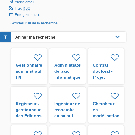
Alerte email
Flux
RSS
Enregistrement
» Afficher l'url de la recherche
Affiner ma recherche
Gestionnaire
Administrateur
Contrat
administratif
de parc
doctoral -
H/F
informatique
Projet
VigoRice H/F
Régisseur -
Ingénieur de
Chercheur
gestionnaire
recherche
en
des Editions
en calcul
modélisation
de l'IRD H/F
scientifique
de réseaux
H/F
d'eaux
urbains H/F