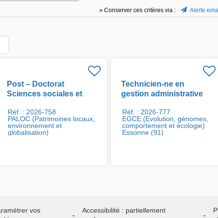
» Conserver ces critères via :
Alerte ema
Post – Doctorat
Technicien-ne en
Sciences sociales et
gestion administrative
forêts tropicales H/F
H/F
Réf. : 2026-758
Réf. : 2026-777
PALOC (Patrimoines locaux,
EGCE (Evolution, génomes,
environnement et
comportement et écologie)
globalisation)
Essonne (91)
ramétrer vos
Accessibilité : partiellement
P