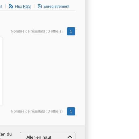
il
Flux
RSS
Enregistrement
1
Nombre de résultats :
3 offre(s)
1
Nombre de résultats :
3 offre(s)
lan du
Aller en haut