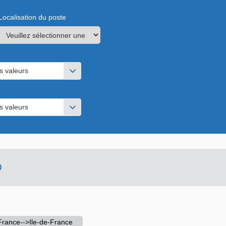
Localisation du poste
s valeurs
s valeurs
D
rance-->Ile-de-France