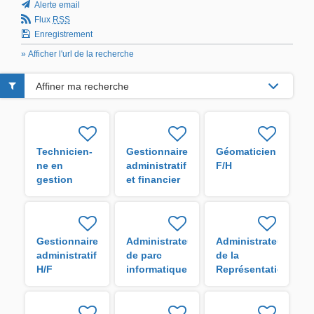
Alerte email
Flux
RSS
Enregistrement
» Afficher l'url de la recherche
Affiner ma recherche
Technicien-
Gestionnaire
Géomaticien
ne en
administratif
F/H
gestion
et financier
administrative
H/F
H/F
Gestionnaire
Administrateur
Administrateur
administratif
de parc
de la
H/F
informatique
Représentation
de l'IRD en
Guyane H/F