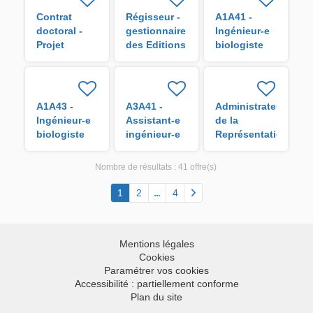
Contrat
Régisseur -
A1A41 -
doctoral -
gestionnaire
Ingénieur-e
Projet
des Editions
biologiste
VigoRice H/F
de l'IRD H/F
en analyse
de données
H/F
A1A43 -
A3A41 -
Administrateur
Ingénieur-e
Assistant-e
de la
biologiste
ingénieur-e
Représentation
en
biologiste
de l'IRD à La
laboratoire
en
Réunion H/F
Nombre de résultats :
41 offre(s)
H/F
traitement
de données
1
2
4
H/F
Mentions légales
Cookies
Paramétrer vos cookies
Accessibilité : partiellement conforme
Plan du site