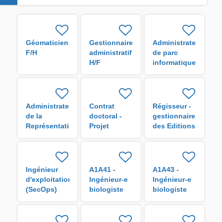
Géomaticien
Gestionnaire
Administrateur
F/H
administratif
de parc
H/F
informatique
Administrateur
Contrat
Régisseur -
de la
doctoral -
gestionnaire
Représentation
Projet
des Editions
de l'IRD en
VigoRice H/F
de l'IRD H/F
Guyane H/F
Ingénieur
A1A41 -
A1A43 -
d'exploitation
Ingénieur-e
Ingénieur-e
(SecOps)
biologiste
biologiste
H/F
en analyse
en
de données
laboratoire
H/F
H/F