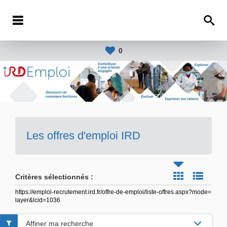
0
Les offres d'emploi IRD
Critères sélectionnés :
https://emploi-recrutement.ird.fr/offre-de-emploi/liste-offres.aspx?mode=
layer&lcid=1036
Affiner ma recherche