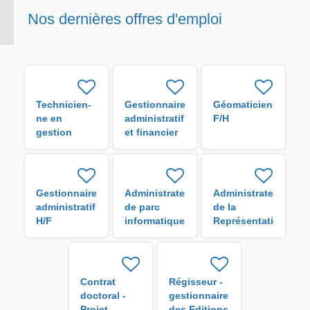
Nos dernières offres d'emploi
Technicien-
Gestionnaire
Géomaticien
ne en
administratif
F/H
gestion
et financier
administrative
H/F
H/F
Gestionnaire
Administrateur
Administrateur
administratif
de parc
de la
H/F
informatique
Représentation
de l'IRD en
Guyane H/F
Contrat
Régisseur -
doctoral -
gestionnaire
Projet
des Editions