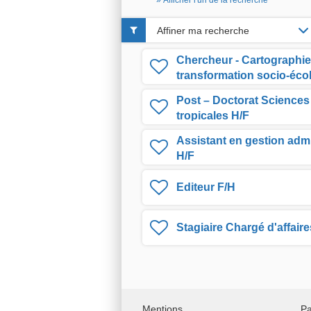
» Afficher l'url de la recherche
Affiner ma recherche
Chercheur - Cartographie 
transformation socio-éco
H/F
Post – Doctorat Sciences 
tropicales H/F
Assistant en gestion admin
H/F
Editeur F/H
Stagiaire Chargé d'affaire
Mentions
Pa