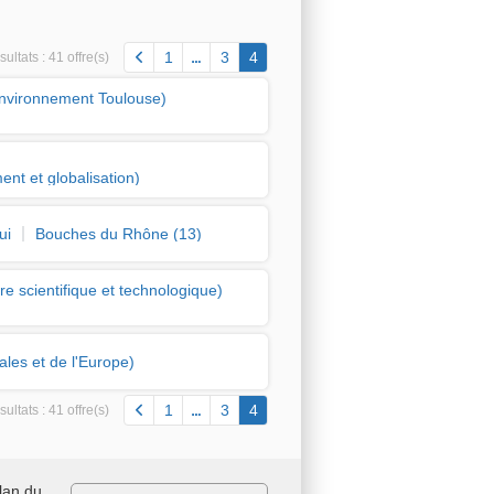
1
3
4
ultats :
41 offre(s)
nvironnement Toulouse)
nt et globalisation)
ui
Bouches du Rhône (13)
e scientifique et technologique)
ales et de l'Europe)
1
3
4
ultats :
41 offre(s)
lan du