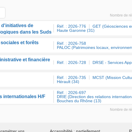
Nombre de rés
d'initiatives de
Réf. : 2026-776
GET (Géosciences e
Haute Garonne (31)
logiques dans les Suds
sociales et forêts
Réf. : 2026-758
PALOC (Patrimoines locaux, environneme
istrative et financière
Réf. : 2026-728
DRSE - Services App
Réf. : 2026-735
MCST (Mission Cultur
Hérault (34)
Réf. : 2026-697
s internationales H/F
DRIE (Direction des relations internation
Bouches du Rhône (13)
Nombre de rés
ramétrer vos
Accessibilité : partiellement
P