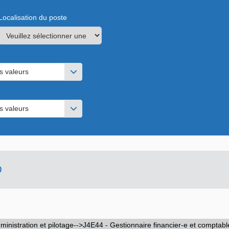
Localisation du poste
s valeurs
s valeurs
D
ministration et pilotage-->J4E44 - Gestionnaire financier-e et comptabl