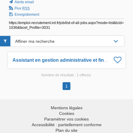
Alerte email
Flux
RSS
Enregistrement
https://emploi-recrutement.ird.fr/job/list-of-all-jobs.aspx?mode=list&lcid=
1036&facet_Profile=3031
Affiner ma recherche
Assistant en gestion administrative et financière H/F
Nombre de résultats :
1 offre(s)
1
Mentions légales
Cookies
Paramétrer vos cookies
Accessibilité : partiellement conforme
Plan du site